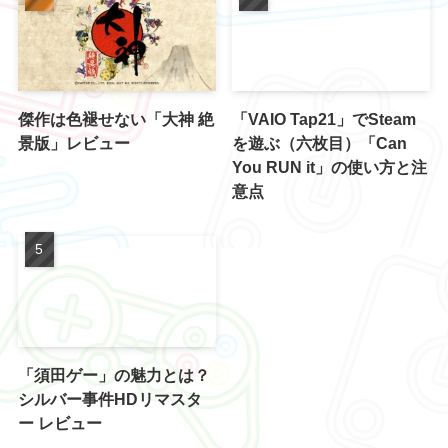
傑作は色褪せない「大神 絶
「VAIO Tap21」でSteam
景版」レビュー
を遊ぶ（六枚目）「Can
You RUN it」の使い方と注
意点
「須田ゲー」の魅力とは？
シルバー事件HDリマスタ
ー レビュー